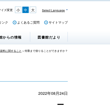
小
中
大
サイズ変更
Select Language
リンク
よくあるご質問
サイトマップ
館からの情報
図書館だより
資料に関すること
>
何冊まで借りることができますか？
2022年08月24日
A