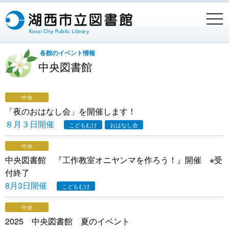
togg
navi
各館のイベント情報
中央図書館
中央
「夜のおはなし会」を開催します！
８月３日開催
こどもむけ
おはなし会
中央
中央図書館 『工作教室オニヤンマを作ろう！』開催 ※受
付終了
8月3日開催
こどもむけ
中央
2025 中央図書館 夏のイベント