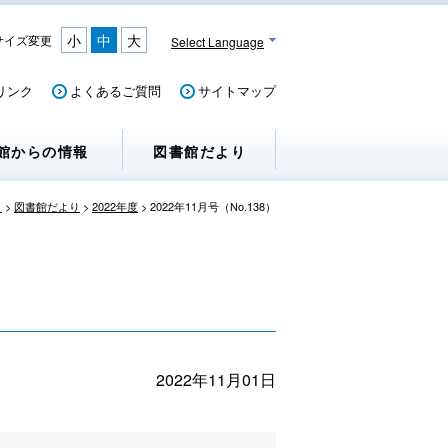
小
中
大
サイズ変更
Select Language
リンク
よくあるご質問
サイトマップ
館からの情報
図書館だより
）
>
図書館だより
>
2022年度
>
2022年11月号（No.138）
2022年11月01日