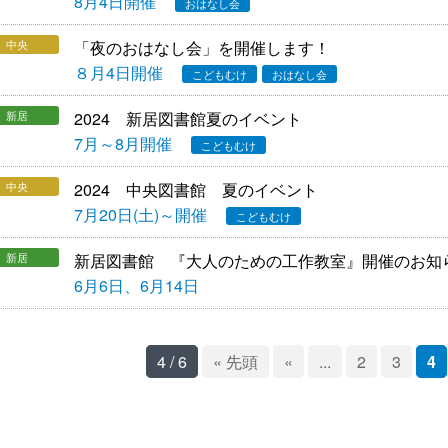
8月4日開催
おはなし会
中央
「夜のおはなし会」を開催します！
８月4日開催
こどもむけ
おはなし会
新居
2024 新居図書館夏のイベント
7月～8月開催
こどもむけ
中央
2024 中央図書館 夏のイベント
7月20日(土)～開催
こどもむけ
新居
新居図書館 『大人のための工作教室』開催のお知
6月6日、6月14日
4 / 6
« 先頭
«
...
2
3
4