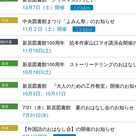
12月7日（土）開催
こどもむけ
中央
中央図書館まつり「よみん祭」のお知らせ
11月２日（土）開催
こどもむけ
両館共通
新居
新居図書館100周年 絵本作家山口マオ講演会開催
11月16日(土)
新居
新居図書館100周年 ストーリーテリングのおはな
10月19日(土)
新居
新居図書館 『大人のための工作教室』開催のお知
10月3日、10月11日
新居
7/31（水）新居図書館 夏のおはなし会のお知らせ
7月31日(水)
中央
【外国語のおはなし会】の開催のお知らせ