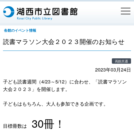
togg
navi
各館のイベント情報
読書マラソン大会２０２３開催のお知らせ
両館共通
2023年03月24日
子ども読書週間（4/23～5/12）に合わせ、「読書マラソン
大会２０２３」を開催します。
子どもはもちろん、大人も参加できる企画です。
30冊！
目標冊数は